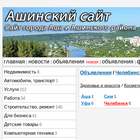
главная
новости
объявления
объявления
новая
|
|
|
|
Недвижимость
8
Объявления
/
Челябинс
Автомобили, транспорт
1
Здоровье и красота
/
Космет
Услуги
212
Аша
Сим
1
1
Работа
54
Уфа
Челябинск
0
0
Строительство, ремонт
140
Для бизнеса
41
Детские товары
0
Компьютерная техника
3