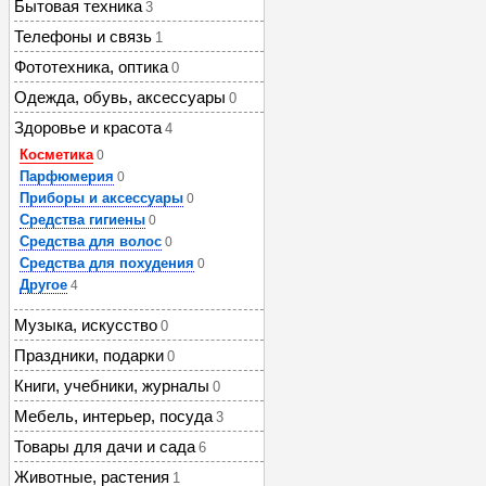
Бытовая техника
3
Телефоны и связь
1
Фототехника, оптика
0
Одежда, обувь, аксессуары
0
Здоровье и красота
4
Косметика
0
Парфюмерия
0
Приборы и аксессуары
0
Средства гигиены
0
Средства для волос
0
Средства для похудения
0
Другое
4
Музыка, искусство
0
Праздники, подарки
0
Книги, учебники, журналы
0
Мебель, интерьер, посуда
3
Товары для дачи и сада
6
Животные, растения
1