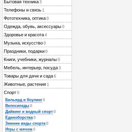
Бытовая техника
3
Телефоны и связь
1
Фототехника, оптика
0
Одежда, обувь, аксессуары
0
Здоровье и красота
4
Музыка, искусство
0
Праздники, подарки
0
Книги, учебники, журналы
0
Мебель, интерьер, посуда
3
Товары для дачи и сада
6
Животные, растения
1
Спорт
0
Бильярд и боулинг
0
Велосипеды
0
Дайвинг и водный спорт
0
Единоборства
0
Зимние виды спорта
0
Игры с мячом
0