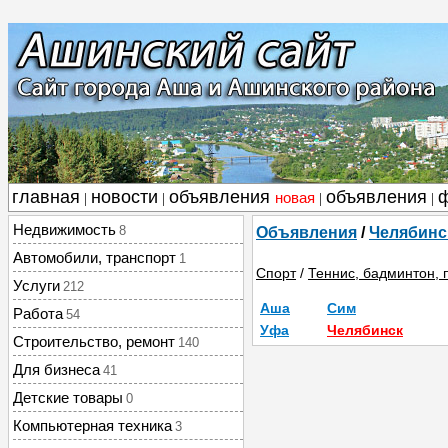
главная
новости
объявления
объявления
новая
|
|
|
|
Недвижимость
8
Объявления
/
Челябинс
Автомобили, транспорт
1
Спорт
/
Теннис, бадминтон, 
Услуги
212
Аша
Сим
Работа
54
Уфа
Челябинск
Строительство, ремонт
140
Для бизнеса
41
Детские товары
0
Компьютерная техника
3