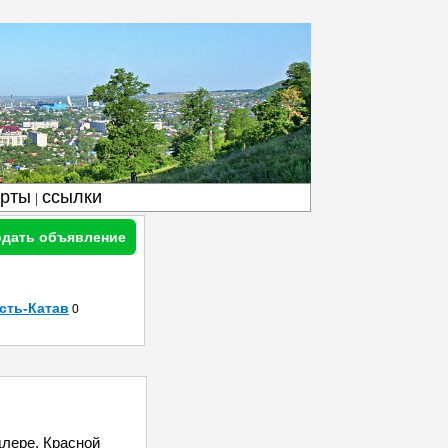
арты
ссылки
|
дать объявление
сть-Катав
0
длере, Красной