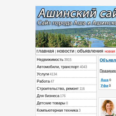
главная
новости
объявления
новая
|
|
Недвижимость
3915
Объявл
Автомобили, транспорт
4043
Праздник
Услуги
4134
Аша
0
Работа
47
Уфа
0
Строительство, ремонт
116
Для бизнеса
176
Детские товары
0
Компьютерная техника
3