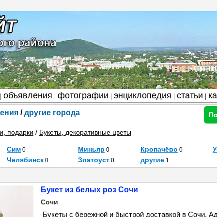
объявления
фотографии
энциклопедия
статьи
к
|
|
|
|
|
ения
/
другие города
По
и, подарки
/
Букеты, декоративные цветы
Сим
Миньяр
Кропачёво
У
0
0
0
Челябинск
Златоуст
другие
0
0
1
Букет из белых роз Сочи
Сочи
Букеты с бережной и быстрой доставкой в Сочи, А