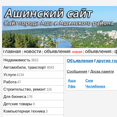
главная
новости
объявления
объявления
новая
|
|
|
|
Недвижимость
3915
Объявления
/
другие г
Автомобили, транспорт
4043
Сообщения
/
Доска памяти
Услуги
4134
Аша
Сим
Работа
47
Уфа
Челябинск
Строительство, ремонт
116
Для бизнеса
176
Детские товары
0
Компьютерная техника
3