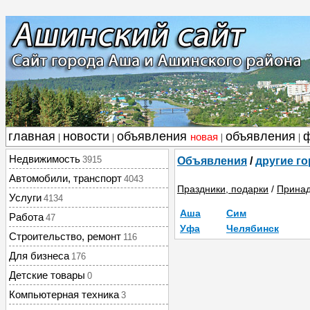
главная
новости
объявления
объявления
новая
|
|
|
|
Недвижимость
3915
Объявления
/
другие г
Автомобили, транспорт
4043
Праздники, подарки
/
Принад
Услуги
4134
Аша
Сим
Работа
47
Уфа
Челябинск
Строительство, ремонт
116
Для бизнеса
176
Детские товары
0
Компьютерная техника
3