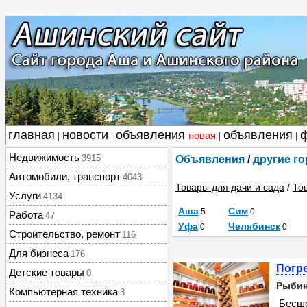
главная
новости
объявления
объявления
новая
|
|
|
|
Недвижимость
3915
Объявления
/
другие г
Автомобили, транспорт
4043
Товары для дачи и сада
/
То
Услуги
4134
Аша
Сим
5
0
Работа
47
Уфа
Челябинск
0
0
Строительство, ремонт
116
Для бизнеса
176
Погре
Детские товары
0
Рыбин
Компьютерная техника
3
Бесшо