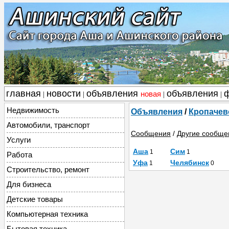
главная
новости
объявления
объявления
новая
|
|
|
|
Недвижимость
Объявления
/
Кропачев
Автомобили, транспорт
Сообщения
/
Другие сообще
Услуги
Аша
Сим
1
1
Работа
Уфа
Челябинск
1
0
Строительство, ремонт
Для бизнеса
Детские товары
Компьютерная техника
Бытовая техника