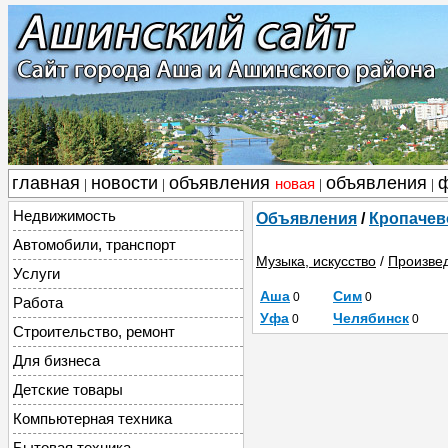
главная
новости
объявления
объявления
новая
|
|
|
|
Недвижимость
Объявления
/
Кропачев
Автомобили, транспорт
Музыка, искусство
/
Произвед
Услуги
Аша
Сим
0
0
Работа
Уфа
Челябинск
0
0
Строительство, ремонт
Для бизнеса
Детские товары
Компьютерная техника
Бытовая техника