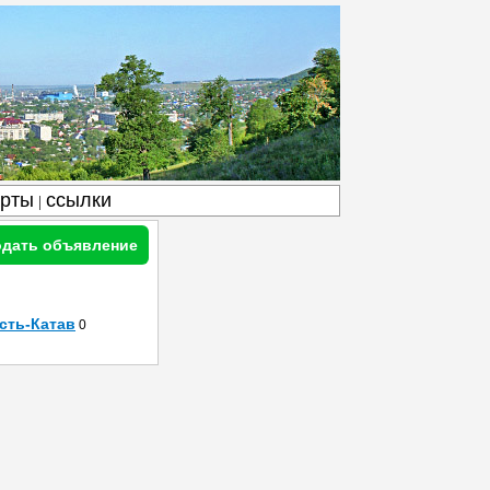
арты
ссылки
|
дать объявление
сть-Катав
0