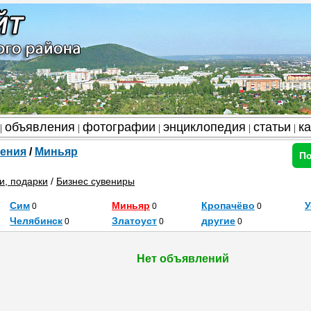
объявления
фотографии
энциклопедия
статьи
к
|
|
|
|
|
ения
/
Миньяр
По
и, подарки
/
Бизнес сувениры
Сим
Миньяр
Кропачёво
У
0
0
0
Челябинск
Златоуст
другие
0
0
0
Нет объявлений