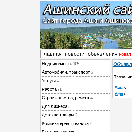
главная
новости
объявления
новая
|
|
Недвижимость
105
Объявл
Автомобили, транспорт
6
Праздник
Услуги
4
Аша
0
Работа
71
Уфа
0
Строительство, ремонт
4
Для бизнеса
5
Детские товары
2
Компьютерная техника
2
Бытовая техника