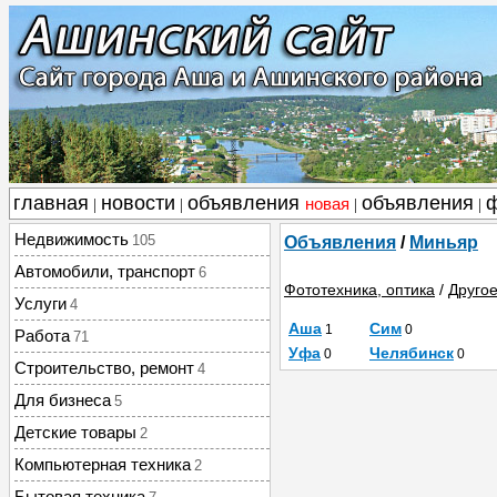
главная
новости
объявления
объявления
новая
|
|
|
|
Недвижимость
105
Объявления
/
Миньяр
Автомобили, транспорт
6
Фототехника, оптика
/
Друго
Услуги
4
Аша
Сим
1
0
Работа
71
Уфа
Челябинск
0
0
Строительство, ремонт
4
Для бизнеса
5
Детские товары
2
Компьютерная техника
2
Бытовая техника