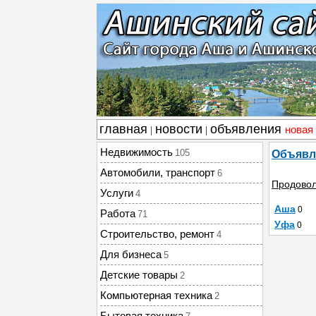
главная
новости
объявления
новая
|
|
Недвижимость
105
Объявл
Автомобили, транспорт
6
Продовол
Услуги
4
Аша
0
Работа
71
Уфа
0
Строительство, ремонт
4
Для бизнеса
5
Детские товары
2
Компьютерная техника
2
Бытовая техника