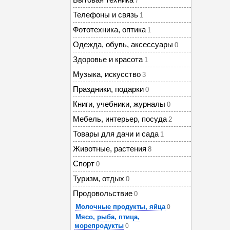
7
Телефоны и связь
1
Фототехника, оптика
1
Одежда, обувь, аксессуары
0
Здоровье и красота
1
Музыка, искусство
3
Праздники, подарки
0
Книги, учебники, журналы
0
Мебель, интерьер, посуда
2
Товары для дачи и сада
1
Животные, растения
8
Спорт
0
Туризм, отдых
0
Продовольствие
0
Молочные продукты, яйца
0
Мясо, рыба, птица,
морепродукты
0