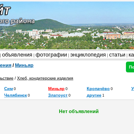
объявления
фотографии
энциклопедия
статьи
к
|
|
|
|
|
ения
/
Миньяр
По
ьствие
/
Хлеб, кондитерские изделия
Сим
Миньяр
Кропачёво
У
0
0
0
Челябинск
Златоуст
другие
0
0
1
Нет объявлений