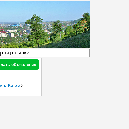
арты
ссылки
|
дать объявление
сть-Катав
0