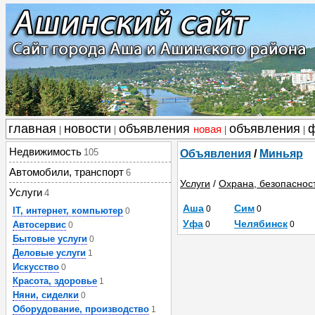
главная
новости
объявления
объявления
новая
|
|
|
|
Недвижимость
105
Объявления
/
Миньяр
Автомобили, транспорт
6
Услуги
/
Охрана, безопаснос
Услуги
4
Аша
Сим
0
0
IT, интернет, компьютер
0
Уфа
Челябинск
Автосервис
0
0
0
Бытовые услуги
0
Деловые услуги
1
Искусство
0
Красота, здоровье
1
Няни, сиделки
0
Оборудование, производство
1