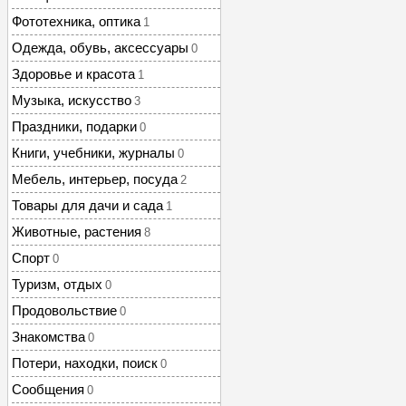
Фототехника, оптика
1
Одежда, обувь, аксессуары
0
Здоровье и красота
1
Музыка, искусство
3
Праздники, подарки
0
Книги, учебники, журналы
0
Мебель, интерьер, посуда
2
Товары для дачи и сада
1
Животные, растения
8
Спорт
0
Туризм, отдых
0
Продовольствие
0
Знакомства
0
Потери, находки, поиск
0
Сообщения
0