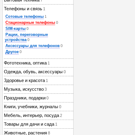
7
Телефоны и связь
1
Сотовые телефоны
1
Стационарные телефоны
0
SIM-карты
0
Рации, переговорные
устройства
0
Аксессуары для телефонов
0
Другое
0
Фототехника, оптика
1
Одежда, обувь, аксессуары
0
Здоровье и красота
1
Музыка, искусство
3
Праздники, подарки
0
Книги, учебники, журналы
0
Мебель, интерьер, посуда
2
Товары для дачи и сада
1
Животные, растения
8