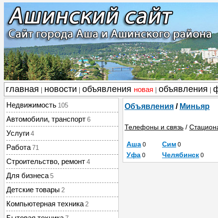
главная
новости
объявления
объявления
новая
|
|
|
|
Недвижимость
105
Объявления
/
Миньяр
Автомобили, транспорт
6
Телефоны и связь
/
Стацион
Услуги
4
Аша
Сим
0
0
Работа
71
Уфа
Челябинск
0
0
Строительство, ремонт
4
Для бизнеса
5
Детские товары
2
Компьютерная техника
2
Бытовая техника