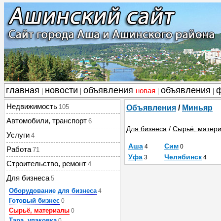
главная
новости
объявления
объявления
новая
|
|
|
|
Недвижимость
105
Объявления
/
Миньяр
Автомобили, транспорт
6
Для бизнеса
/
Сырьё, матер
Услуги
4
Аша
Сим
4
0
Работа
71
Уфа
Челябинск
3
4
Строительство, ремонт
4
Для бизнеса
5
Оборудование для бизнеса
4
Готовый бизнес
0
Сырьё, материалы
0
Тара, упаковка
0