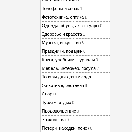
7
Телефоны и связь
1
Фототехника, оптика
1
Одежда, обувь, аксессуары
0
Здоровье и красота
1
Музыка, искусство
3
Праздники, подарки
0
Книги, учебники, журналы
0
Мебель, интерьер, посуда
2
Товары для дачи и сада
1
Животные, растения
8
Спорт
0
Туризм, отдых
0
Продовольствие
0
Знакомства
0
Потери, находки, поиск
0