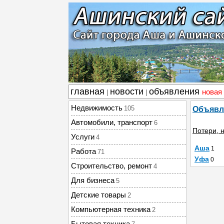
главная
новости
объявления
новая
|
|
Недвижимость
105
Объявл
Автомобили, транспорт
6
Потери, н
Услуги
4
Аша
1
Работа
71
Уфа
0
Строительство, ремонт
4
Для бизнеса
5
Детские товары
2
Компьютерная техника
2
Бытовая техника