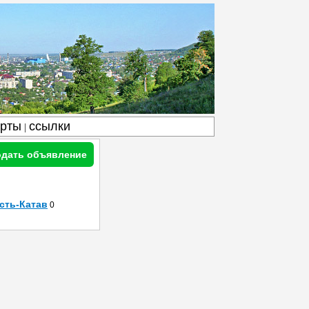
арты
ссылки
|
дать объявление
сть-Катав
0