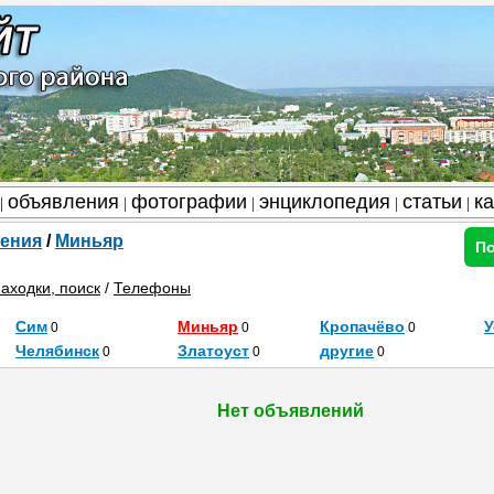
объявления
фотографии
энциклопедия
статьи
к
|
|
|
|
|
ения
/
Миньяр
По
аходки, поиск
/
Телефоны
Сим
Миньяр
Кропачёво
У
0
0
0
Челябинск
Златоуст
другие
0
0
0
Нет объявлений