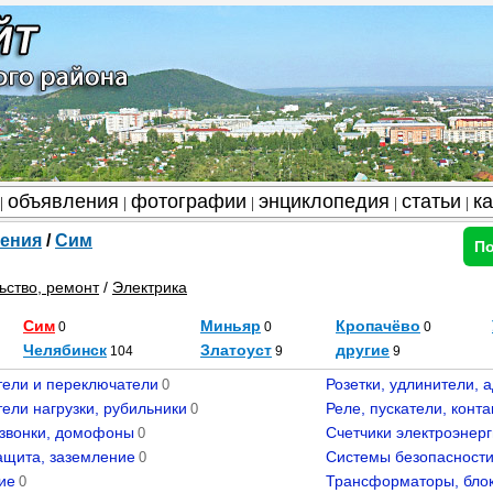
объявления
фотографии
энциклопедия
статьи
к
|
|
|
|
|
ения
/
Сим
По
ьство, ремонт
/
Электрика
Сим
Миньяр
Кропачёво
0
0
0
Челябинск
Златоуст
другие
104
9
9
ели и переключатели
Розетки, удлинители, 
0
ели нагрузки, рубильники
Реле, пускатели, конт
0
звонки, домофоны
Счетчики электроэнер
0
щита, заземление
Системы безопасност
0
ие
Трансформаторы, блок
0