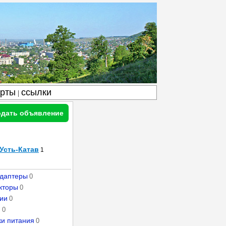
арты
ссылки
|
дать объявление
Усть-Катав
1
адаптеры
0
акторы
0
гии
0
и
0
и питания
0