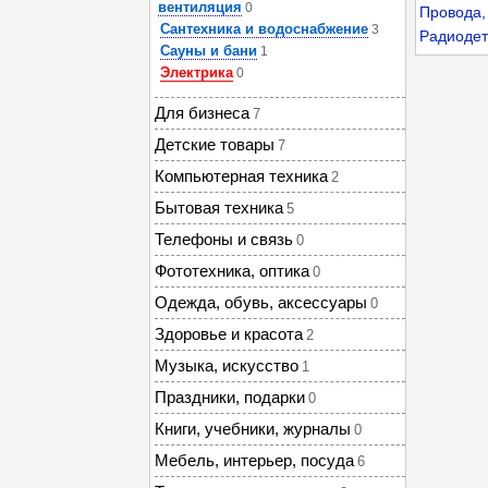
вентиляция
0
Провода,
Сантехника и водоснабжение
3
Радиодет
Сауны и бани
1
Электрика
0
Для бизнеса
7
Детские товары
7
Компьютерная техника
2
Бытовая техника
5
Телефоны и связь
0
Фототехника, оптика
0
Одежда, обувь, аксессуары
0
Здоровье и красота
2
Музыка, искусство
1
Праздники, подарки
0
Книги, учебники, журналы
0
Мебель, интерьер, посуда
6