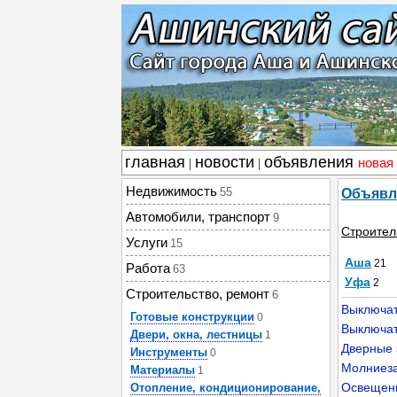
главная
новости
объявления
новая
|
|
Недвижимость
55
Объявл
Автомобили, транспорт
9
Строител
Услуги
15
Аша
21
Работа
63
Уфа
2
Строительство, ремонт
6
Выключат
Готовые конструкции
0
Выключат
Двери, окна, лестницы
1
Дверные 
Инструменты
0
Молниеза
Материалы
1
Освещен
Отопление, кондиционирование,