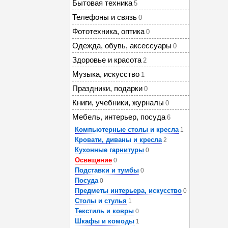
Бытовая техника
5
Телефоны и связь
0
Фототехника, оптика
0
Одежда, обувь, аксессуары
0
Здоровье и красота
2
Музыка, искусство
1
Праздники, подарки
0
Книги, учебники, журналы
0
Мебель, интерьер, посуда
6
Компьютерные столы и кресла
1
Кровати, диваны и кресла
2
Кухонные гарнитуры
0
Освещение
0
Подставки и тумбы
0
Посуда
0
Предметы интерьера, искусство
0
Столы и стулья
1
Текстиль и ковры
0
Шкафы и комоды
1