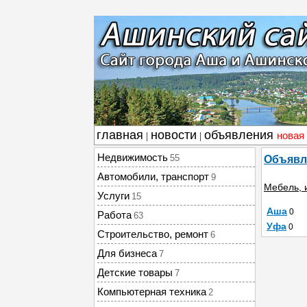
главная
новости
объявления
новая
|
|
Недвижимость
55
Объявл
Автомобили, транспорт
9
Мебель, 
Услуги
15
Аша
0
Работа
63
Уфа
0
Строительство, ремонт
6
Для бизнеса
7
Детские товары
7
Компьютерная техника
2