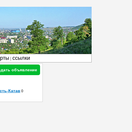
арты
ссылки
|
дать объявление
сть-Катав
0