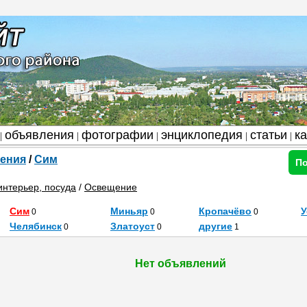
объявления
фотографии
энциклопедия
статьи
к
|
|
|
|
|
ения
/
Сим
По
интерьер, посуда
/
Освещение
Сим
Миньяр
Кропачёво
У
0
0
0
Челябинск
Златоуст
другие
0
0
1
Нет объявлений