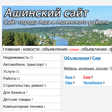
главная
новости
объявления
объявления
новая
|
|
|
|
Недвижимость
55
Объявления
/
Сим
Автомобили, транспорт
9
Мебель, интерьер, посуда
/
Услуги
15
Аша
Сим
3
0
Работа
63
Уфа
Челябинск
0
0
Строительство, ремонт
6
Для бизнеса
7
Детские товары
7
Компьютерная техника
2