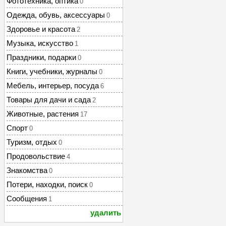
Фототехника, оптика
0
Одежда, обувь, аксессуары
0
Здоровье и красота
2
Музыка, искусство
1
Праздники, подарки
0
Книги, учебники, журналы
0
Мебель, интерьер, посуда
6
Товары для дачи и сада
2
Животные, растения
17
Спорт
0
Туризм, отдых
0
Продовольствие
4
Знакомства
0
Потери, находки, поиск
0
Сообщения
1
удалить