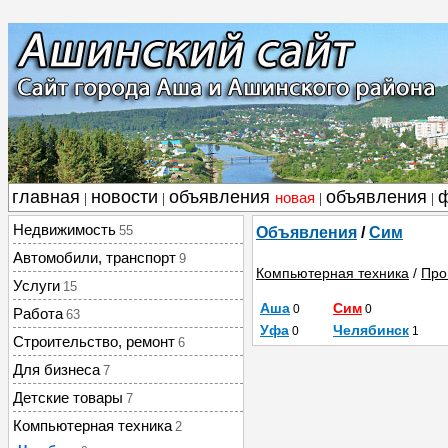
главная
новости
объявления
объявления
новая
|
|
|
|
Недвижимость
55
Объявления
/
Сим
Автомобили, транспорт
9
Компьютерная техника
/
Про
Услуги
15
Аша
Сим
0
0
Работа
63
Уфа
Челябинск
0
1
Строительство, ремонт
6
Для бизнеса
7
Детские товары
7
Компьютерная техника
2