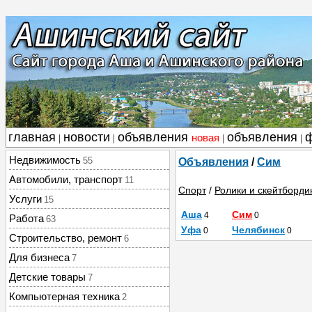
главная
новости
объявления
объявления
новая
|
|
|
|
Недвижимость
55
Объявления
/
Сим
Автомобили, транспорт
11
Спорт
/
Ролики и скейтборди
Услуги
15
Аша
Сим
4
0
Работа
63
Уфа
Челябинск
0
0
Строительство, ремонт
6
Для бизнеса
7
Детские товары
7
Компьютерная техника
2