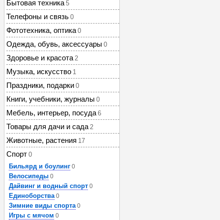
Бытовая техника
5
Телефоны и связь
0
Фототехника, оптика
0
Одежда, обувь, аксессуары
0
Здоровье и красота
2
Музыка, искусство
1
Праздники, подарки
0
Книги, учебники, журналы
0
Мебель, интерьер, посуда
6
Товары для дачи и сада
2
Животные, растения
17
Спорт
0
Бильярд и боулинг
0
Велосипеды
0
Дайвинг и водный спорт
0
Единоборства
0
Зимние виды спорта
0
Игры с мячом
0