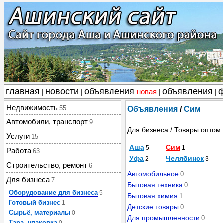
главная
новости
объявления
объявления
новая
|
|
|
|
Недвижимость
55
Объявления
/
Сим
Автомобили, транспорт
9
Для бизнеса
/
Товары оптом
Услуги
15
Аша
Сим
5
1
Работа
63
Уфа
Челябинск
2
3
Строительство, ремонт
6
Автомобильное
0
Для бизнеса
7
Бытовая техника
0
Оборудование для бизнеса
5
Бытовая химия
1
Готовый бизнес
1
Детские товары
0
Сырьё, материалы
0
Для промышленности
0
Тара, упаковка
0