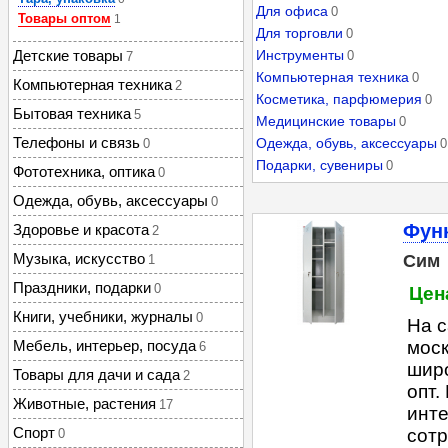
Для офиса
0
Товары оптом
1
Для торговли
0
Детские товары
Инструменты
0
7
Компьютерная техника
0
Компьютерная техника
2
Косметика, парфюмерия
0
Бытовая техника
5
Медицинские товары
0
Телефоны и связь
Одежда, обувь, аксессуары
0
0
Подарки, сувениры
0
Фототехника, оптика
0
Одежда, обувь, аксессуары
0
Фун
Здоровье и красота
2
Музыка, искусство
Сим
1
Праздники, подарки
0
Цена
Книги, учебники, журналы
0
На с
Мебель, интерьер, посуда
моск
6
широ
Товары для дачи и сада
2
опт.
Животные, растения
17
инте
Спорт
сотр
0