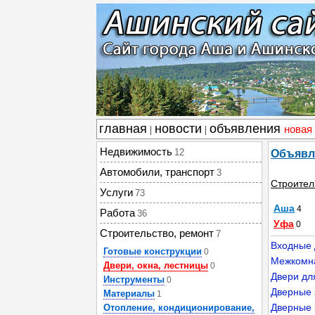
главная
новости
объявления
новая
|
|
Недвижимость
12
Объявл
Автомобили, транспорт
3
Строител
Услуги
73
Аша
4
Работа
36
Уфа
0
Строительство, ремонт
7
Входные 
Готовые конструкции
0
Межкомн
Двери, окна, лестницы
0
Двери дл
Инструменты
0
Дверные 
Материалы
1
Дверные 
Отопление, кондиционирование,