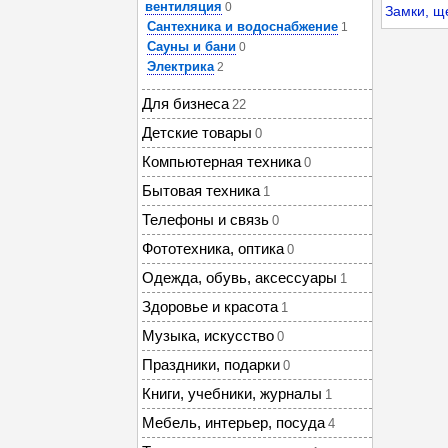
вентиляция
0
Замки, щ
Сантехника и водоснабжение
1
Сауны и бани
0
Электрика
2
Для бизнеса
22
Детские товары
0
Компьютерная техника
0
Бытовая техника
1
Телефоны и связь
0
Фототехника, оптика
0
Одежда, обувь, аксессуары
1
Здоровье и красота
1
Музыка, искусство
0
Праздники, подарки
0
Книги, учебники, журналы
1
Мебель, интерьер, посуда
4