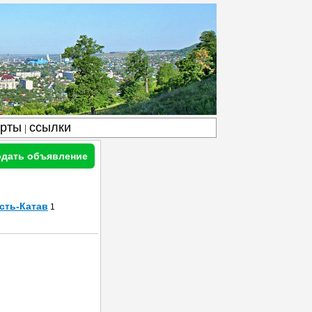
арты
ссылки
|
дать объявление
сть-Катав
1