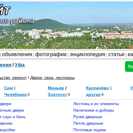
объявления
фотографии
энциклопедия
статьи
к
|
|
|
|
|
ения
/
Уфа
По
ьство, ремонт
/
Двери, окна, лестницы
Сим
Миньяр
Кропачёво
У
1
2
1
Челябинск
Златоуст
другие
0
0
8
двери
Лестниц и их элементы
атные двери
Наличники и доборы
я саун и бань
Ручки дверные
звонки
Петли дверные
коробки
Почтовые ящики