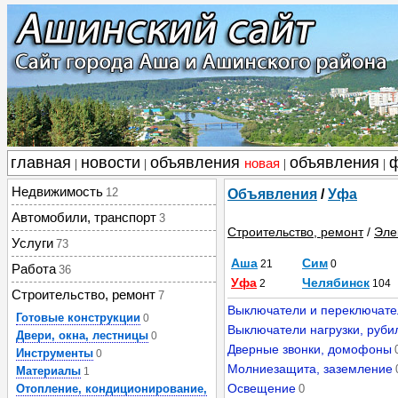
главная
новости
объявления
объявления
новая
|
|
|
|
Недвижимость
12
Объявления
/
Уфа
Автомобили, транспорт
3
Строительство, ремонт
/
Эле
Услуги
73
Аша
Сим
21
0
Работа
36
Уфа
Челябинск
2
104
Строительство, ремонт
7
Выключатели и переключате
Готовые конструкции
0
Выключатели нагрузки, руби
Двери, окна, лестницы
0
Дверные звонки, домофоны
Инструменты
0
Молниезащита, заземление
Материалы
1
Освещение
Отопление, кондиционирование,
0