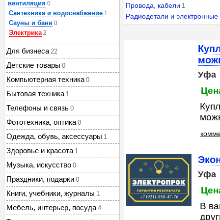
вентиляция
0
Провода, кабели
1
Сантехника и водоснабжение
1
Радиодетали и электронные
Сауны и бани
0
Электрика
2
Купл
Для бизнеса
22
можн
Детские товары
0
Уфа
Компьютерная техника
0
Цена
Бытовая техника
1
Купл
Телефоны и связь
0
можн
Фототехника, оптика
0
комме
Одежда, обувь, аксессуары
1
Здоровье и красота
1
Экон
Музыка, искусство
0
Уфа
Праздники, подарки
0
Цен
Книги, учебники, журналы
1
В ва
Мебель, интерьер, посуда
4
друг