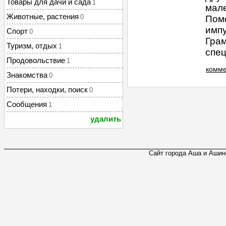
Товары для дачи и сада
1
мале
Животные, растения
0
Пом
импу
Спорт
0
Грам
Туризм, отдых
1
спец
Продовольствие
1
комме
Знакомства
0
Потери, находки, поиск
0
Сообщения
1
удалить
Сайт города Аша и Ашинс