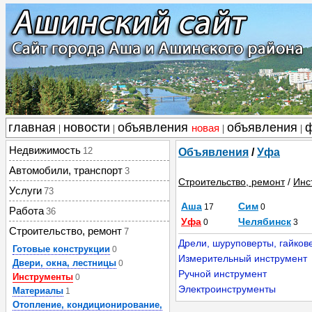
главная
новости
объявления
объявления
новая
|
|
|
|
Недвижимость
12
Объявления
/
Уфа
Автомобили, транспорт
3
Строительство, ремонт
/
Инс
Услуги
73
Аша
Сим
17
0
Работа
36
Уфа
Челябинск
0
3
Строительство, ремонт
7
Дрели, шуруповерты, гайков
Готовые конструкции
0
Измерительный инструмент
Двери, окна, лестницы
0
Ручной инструмент
Инструменты
0
Электроинструменты
Материалы
1
Отопление, кондиционирование,