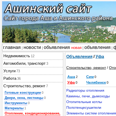
главная
новости
объявления
объявления
новая
|
|
|
|
Недвижимость
12
Объявления
/
Уфа
Автомобили, транспорт
3
Строительство, ремонт
/
Ото
Услуги
73
Аша
Сим
2
0
Работа
36
Уфа
Челябинск
0
0
Строительство, ремонт
7
Радиаторы отопления
Готовые конструкции
0
Камины, печи, дымоходы
Двери, окна, лестницы
0
Отопительные котлы
Инструменты
0
Полотенцесушители
Материалы
1
Элементы систем отопления
Отопление, кондиционирование,