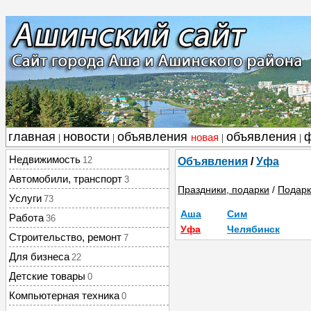
главная
новости
объявления
объявления
новая
|
|
|
|
Недвижимость
12
Объявления
/
Уфа
Автомобили, транспорт
3
Праздники, подарки
/
Подарк
Услуги
73
Аша
Сим
Работа
36
Уфа
Челябинск
Строительство, ремонт
7
Для бизнеса
22
Детские товары
0
Компьютерная техника
0