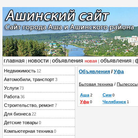
главная
новости
объявления
объявления
новая
|
|
|
|
Недвижимость
12
Объявления
/
Уфа
Автомобили, транспорт
3
Бытовая техника
/
Пылесосы
Услуги
73
Аша
Сим
2
0
Работа
36
Уфа
Челябинск
0
1
Строительство, ремонт
7
Для бизнеса
22
Детские товары
0
Компьютерная техника
0