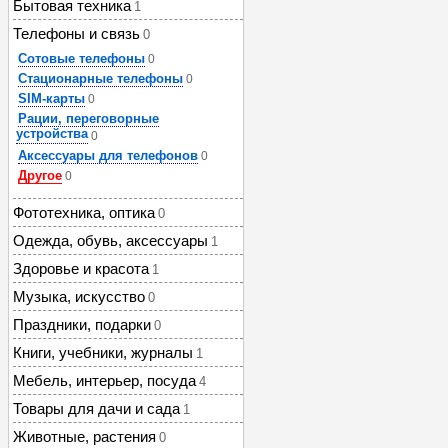
Бытовая техника
1
Телефоны и связь
0
Сотовые телефоны
0
Стационарные телефоны
0
SIM-карты
0
Рации, переговорные
устройства
0
Аксессуары для телефонов
0
Другое
0
Фототехника, оптика
0
Одежда, обувь, аксессуары
1
Здоровье и красота
1
Музыка, искусство
0
Праздники, подарки
0
Книги, учебники, журналы
1
Мебель, интерьер, посуда
4
Товары для дачи и сада
1
Животные, растения
0