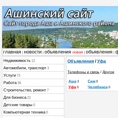
главная
новости
объявления
объявления
новая
|
|
|
|
Недвижимость
12
Объявления
/
Уфа
Автомобили, транспорт
3
Телефоны и связь
/
Другое
Услуги
73
Аша
Сим
3
0
Работа
36
Уфа
Челябинск
0
0
Строительство, ремонт
7
Для бизнеса
22
Детские товары
0
Компьютерная техника
0