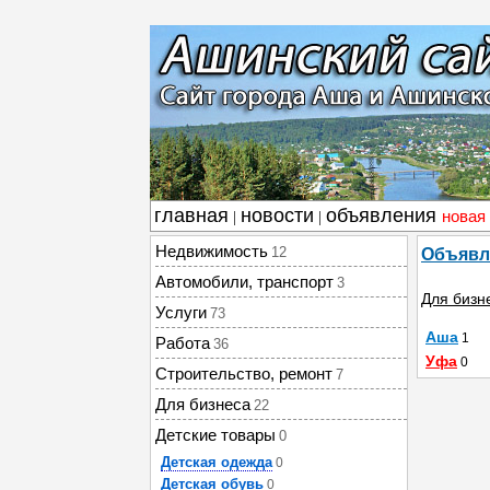
главная
новости
объявления
новая
|
|
Недвижимость
12
Объявл
Автомобили, транспорт
3
Для бизн
Услуги
73
Аша
1
Работа
36
Уфа
0
Строительство, ремонт
7
Для бизнеса
22
Детские товары
0
Детская одежда
0
Детская обувь
0