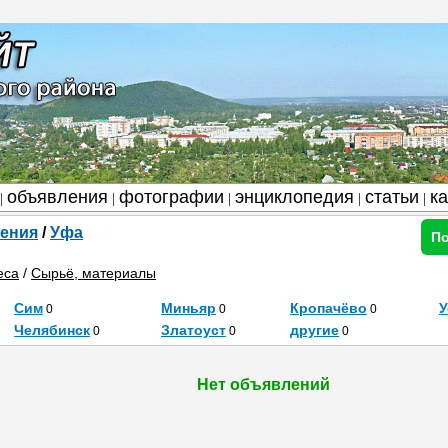
объявления
фотографии
энциклопедия
статьи
к
|
|
|
|
|
ения
/
Уфа
По
еса
/
Сырьё, материалы
Сим
Миньяр
Кропачёво
У
0
0
0
Челябинск
Златоуст
другие
0
0
0
Нет объявлений