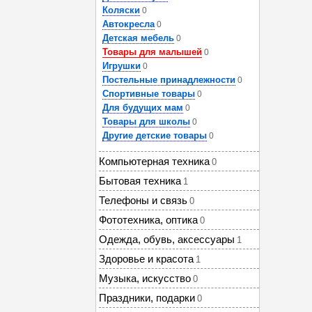
Коляски
0
Автокресла
0
Детская мебель
0
Товары для малышей
0
Игрушки
0
Постельные принадлежности
0
Спортивные товары
0
Для будущих мам
0
Товары для школы
0
Другие детские товары
0
Компьютерная техника
0
Бытовая техника
1
Телефоны и связь
0
Фототехника, оптика
0
Одежда, обувь, аксессуары
1
Здоровье и красота
1
Музыка, искусство
0
Праздники, подарки
0