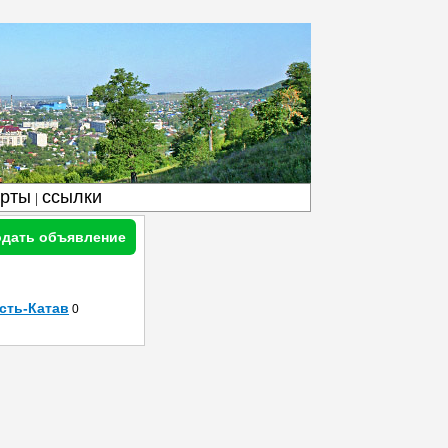
арты
ссылки
|
дать объявление
сть-Катав
0