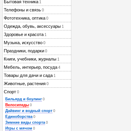
Бытовая техника
1
Телефоны и связь
0
Фототехника, оптика
0
Одежда, обувь, аксессуары
1
Здоровье и красота
1
Музыка, искусство
0
Праздники, подарки
0
Книги, учебники, журналы
1
Мебель, интерьер, посуда
4
Товары для дачи и сада
1
Животные, растения
0
Спорт
0
Бильярд и боулинг
0
Велосипеды
0
Дайвинг и водный спорт
0
Единоборства
0
Зимние виды спорта
0
Игры с мячом
0