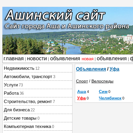
главная
новости
объявления
объявления
новая
|
|
|
|
Недвижимость
12
Объявления
/
Уфа
Автомобили, транспорт
3
Спорт
/
Велоспеды
Услуги
73
Аша
Сим
4
0
Работа
36
Уфа
Челябинск
0
0
Строительство, ремонт
7
Для бизнеса
22
Детские товары
0
Компьютерная техника
0