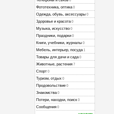
0
Фототехника, оптика
0
Одежда, обувь, аксессуары
0
Здоровье и красота
0
Музыка, искусство
0
Праздники, подарки
0
Книги, учебники, журналы
0
Мебель, интерьер, посуда
1
Товары для дачи и сада
0
Животные, растения
7
Спорт
0
Туризм, отдых
0
Продовольствие
0
Знакомства
0
Потери, находки, поиск
0
Сообщения
0
удалить