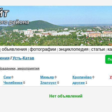
объявления
фотографии
энциклопедия
статьи
к
|
|
|
|
|
ения
/
Усть-Катав
По
раздники, мероприятия
Сим
Миньяр
Кропачёво
У
0
0
0
Челябинск
Златоуст
другие
0
0
1
Нет объявлений