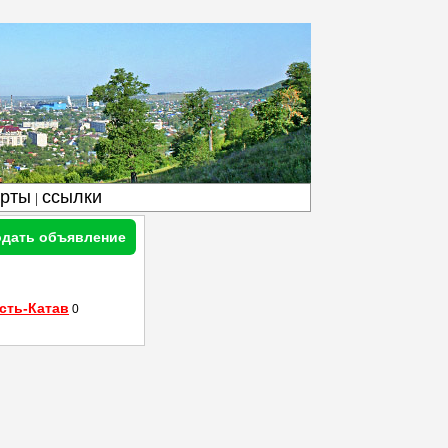
арты
ссылки
|
дать объявление
сть-Катав
0