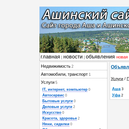
главная
новости
объявления
новая
|
|
Недвижимость
2
Объявл
Автомобили, транспорт
1
Услуги
/
П
Услуги
5
Аша
3
IT, интернет, компьютер
0
Уфа
Автосервис
0
2
Бытовые услуги
0
Деловые услуги
2
Искусство
0
Красота, здоровье
2
Няни, сиделки
0