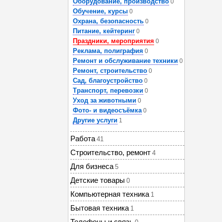
Оборудование, производство
0
Обучение, курсы
0
Охрана, безопасность
0
Питание, кейтеринг
0
Праздники, мероприятия
0
Реклама, полиграфия
0
Ремонт и обслуживание техники
0
Ремонт, строительство
0
Сад, благоустройство
0
Транспорт, перевозки
0
Уход за животными
0
Фото- и видеосъёмка
0
Другие услуги
1
Работа
41
Строительство, ремонт
4
Для бизнеса
5
Детские товары
0
Компьютерная техника
1
Бытовая техника
1
Телефоны и связь