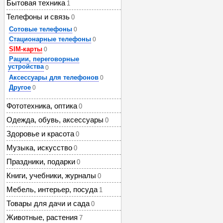
Бытовая техника
1
Телефоны и связь
0
Сотовые телефоны
0
Стационарные телефоны
0
SIM-карты
0
Рации, переговорные
устройства
0
Аксессуары для телефонов
0
Другое
0
Фототехника, оптика
0
Одежда, обувь, аксессуары
0
Здоровье и красота
0
Музыка, искусство
0
Праздники, подарки
0
Книги, учебники, журналы
0
Мебель, интерьер, посуда
1
Товары для дачи и сада
0
Животные, растения
7