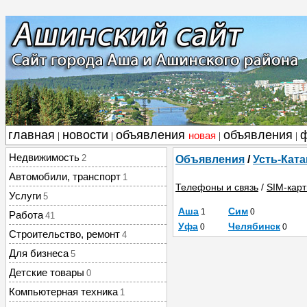
главная
новости
объявления
объявления
новая
|
|
|
|
Недвижимость
2
Объявления
/
Усть-Ката
Автомобили, транспорт
1
Телефоны и связь
/
SIM-кар
Услуги
5
Аша
Сим
1
0
Работа
41
Уфа
Челябинск
0
0
Строительство, ремонт
4
Для бизнеса
5
Детские товары
0
Компьютерная техника
1