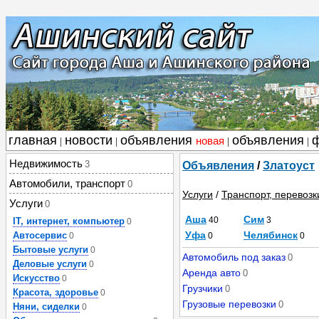
главная
новости
объявления
объявления
новая
|
|
|
|
Недвижимость
3
Объявления
/
Златоуст
Автомобили, транспорт
0
Услуги
/
Транспорт, перевозк
Услуги
0
Аша
Сим
40
3
IT, интернет, компьютер
0
Уфа
Челябинск
Автосервис
0
0
0
Бытовые услуги
0
Автомобиль под заказ
0
Деловые услуги
0
Аренда авто
0
Искусство
0
Грузчики
0
Красота, здоровье
0
Грузовые перевозки
0
Няни, сиделки
0