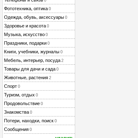
0
Фототехника, оптика
0
Одежда, обувь, аксессуары
0
Здоровье и красота
0
Музыка, искусство
0
Праздники, подарки
0
Книги, учебники, журналы
0
Мебель, интерьер, посуда
2
Товары для дачи и сада
0
Животные, растения
2
Спорт
0
Туризм, отдых
0
Продовольствие
0
Знакомства
0
Потери, находки, поиск
0
Сообщения
0
удалить