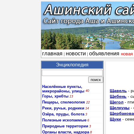
главная
новости
объявления
новая
|
|
Энциклопедия
Населённые пункты,
Щавель
- р
микрорайоны, улицы
40
Горы, хребты
Щебень
- с
13
Щегол
- пт
Пещеры, спелеология
22
Щелкуны
- 
Реки, ручьи, родники
14
Щербакова
Озёра, пруды, болота
3
Щуки
- сем
Полезные ископаемые
6
Природные территории
3
Органы власти, надзора
8