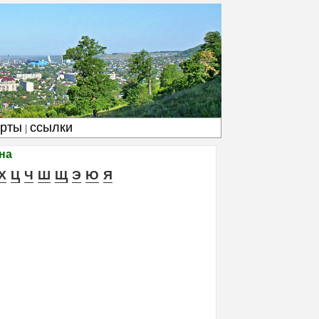
арты
ссылки
|
на
Х
Ц
Ч
Ш
Щ
Э
Ю
Я