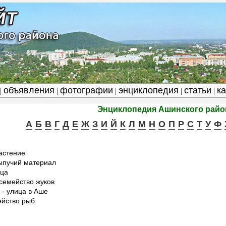
объявления
фотографии
энциклопедия
статьи
к
|
|
|
|
|
Энциклопедия Ашинского райо
А
Б
В
Г
Д
Е
Ж
З
И
Й
К
Л
М
Н
О
П
Р
С
Т
У
Ф
астение
ыпучий материал
ица
семейство жуков
- улица в Аше
ейство рыб