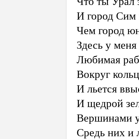
Что ты Урал 
И город Сим 
Чем город ю
Здесь у меня
Любимая рабо
Вокруг кольц
И льется ввы
И щедрой зел
Вершинами ух
Средь них и 