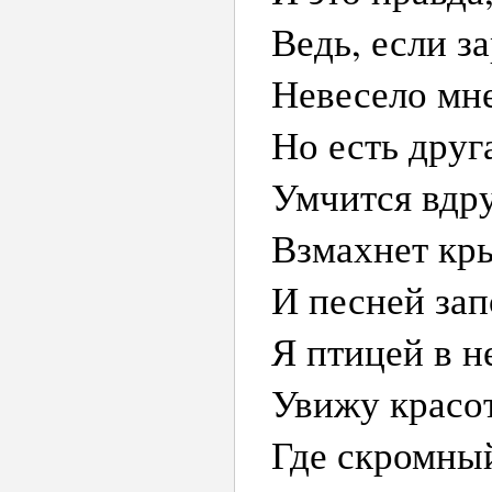
Ведь, если з
Невесело мне
Но есть друг
Умчится вдру
Взмахнет кр
И песней зап
Я птицей в н
Увижу красот
Где скромный