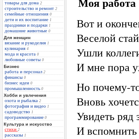
Моя работа
товары для дома
2
строительство и ремонт
2
семейные отношения
0
Вот и оконче
дети и их воспитание
1
праздники и подарки
1
домашние животные
0
Веселой стай
Для женщин
вязание и рукоделия
1
Ушли коллег
кулинария
4
мода и красота
0
любовные советы
0
И мне пора у
Бизнес
работа и персонал
2
финансы
0
Но почему-то
бизнес идеи
0
промышленность
0
Хобби и увлечения
Вновь хочетс
охота и рыбалка
2
фотография и видео
1
Увидеть ряд 
садоводство
1
программирование
0
Культура и искусство
И вспомнить
стихи
2
рассказы
1