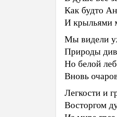
Как будто Ан
И крыльями м
Мы видели у
Природы див
Но белой леб
Вновь очаров
Легкости и г
Восторгом д
Из мира грез