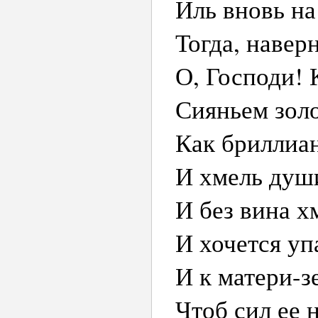
Иль вновь на
Тогда, навер
О, Господи! 
Сияньем золо
Как бриллиа
И хмель душ
И без вина х
И хочется упа
И к матери-з
Чтоб сил ее 