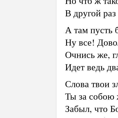
Но что ж так
В другой раз
А там пусть б
Ну все! Дово
Очнись же, г
Идет ведь дв
Слова твои з
Ты за собою
Забыл, что Б