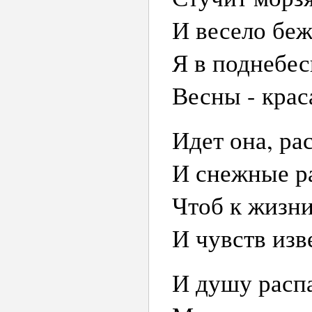
И весело беж
Я в поднебес
Весны - кра
Идет она, ра
И снежные ра
Чтоб к жизни
И чувств изв
И душу распа