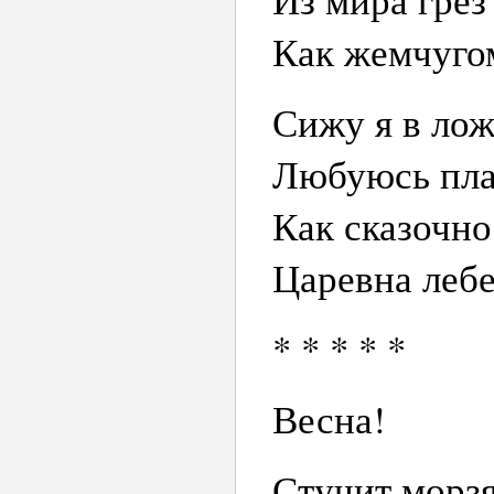
Как жемчугом
Сижу я в лож
Любуюсь пла
Как сказочно
Царевна лебе
* * * * *
Весна!
Стучит морз