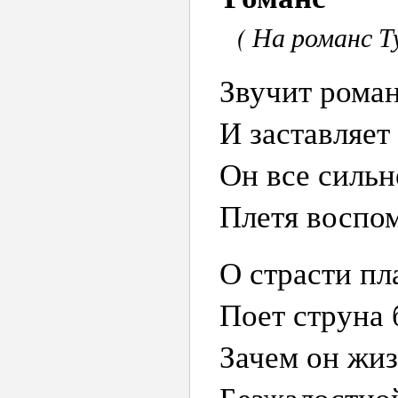
( На романс Т
Звучит роман
И заставляет
Он все сильн
Плетя воспо
О страсти пл
Поет струна
Зачем он жи
Безжалостно