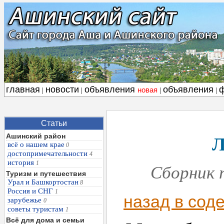
главная
новости
объявления
объявления
новая
|
|
|
|
Статьи
Л
Ашинский район
всё о нашем крае
0
достопримечательности
4
история
1
Сборник п
Туризм и путешествия
Урал и Башкортостан
8
Россия и СНГ
1
назад в сод
зарубежье
0
советы туристам
1
Всё для дома и семьи