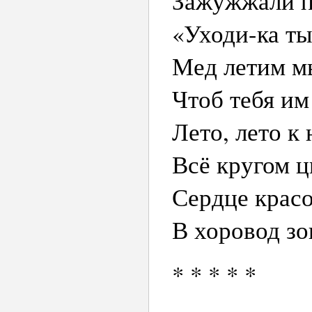
Зажужжали п
«Уходи-ка ты
Мед летим м
Чтоб тебя им
Лето, лето к 
Всё кругом цв
Сердце красо
В хоровод зо
* * * * *