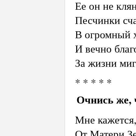
Ее он не клян
Песчинки сча
В огромный 
И вечно благ
За жизни миг
* * * * *
Очнись же, 
Мне кажется,
От Матери Зе