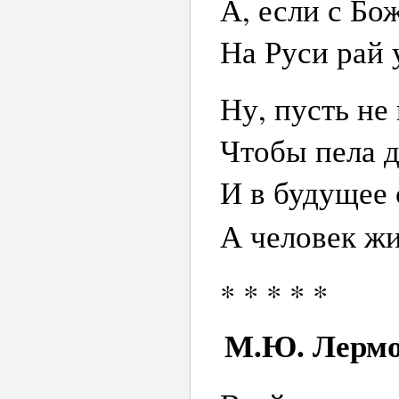
А, если с Б
На Руси рай 
Ну, пусть не
Чтобы пела 
И в будущее 
А человек ж
* * * * *
М.Ю. Лермон