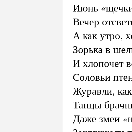
Июнь «щечки
Вечер отсвет
А как утро, 
Зорька в шел
И хлопочет в
Соловьи птен
Журавли, как
Танцы брачн
Даже змеи «н