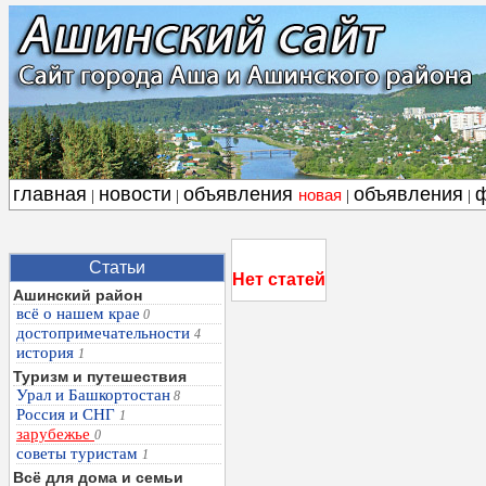
главная
новости
объявления
объявления
новая
|
|
|
|
Статьи
Нет статей
Ашинский район
всё о нашем крае
0
достопримечательности
4
история
1
Туризм и путешествия
Урал и Башкортостан
8
Россия и СНГ
1
зарубежье
0
советы туристам
1
Всё для дома и семьи