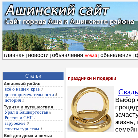
главная
новости
объявления
объявления
новая
|
|
|
|
Статьи
праздники и подарки
Ашинский район
всё о нашем крае
0
Свадь
достопримечательности
4
Выбор 
история
1
процед
Туризм и путешествия
Урал и Башкортостан
8
зачаст
Россия и СНГ
1
жизнь,
зарубежье
0
семейн
советы туристам
1
Всё для дома и семьи