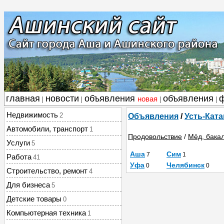
главная
новости
объявления
объявления
новая
|
|
|
|
Недвижимость
2
Объявления
/
Усть-Ката
Автомобили, транспорт
1
Продовольствие
/
Мёд, бака
Услуги
5
Аша
Сим
7
1
Работа
41
Уфа
Челябинск
0
0
Строительство, ремонт
4
Для бизнеса
5
Детские товары
0
Компьютерная техника
1