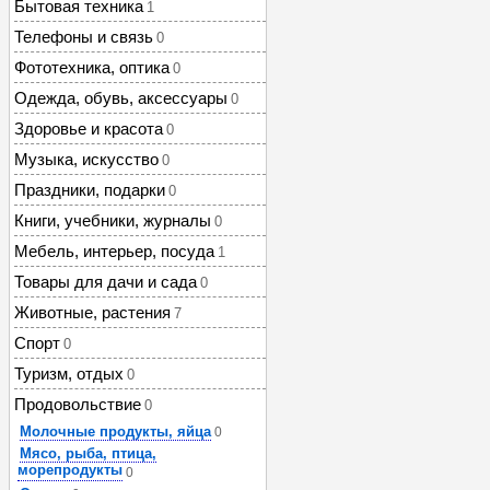
Бытовая техника
1
Телефоны и связь
0
Фототехника, оптика
0
Одежда, обувь, аксессуары
0
Здоровье и красота
0
Музыка, искусство
0
Праздники, подарки
0
Книги, учебники, журналы
0
Мебель, интерьер, посуда
1
Товары для дачи и сада
0
Животные, растения
7
Спорт
0
Туризм, отдых
0
Продовольствие
0
Молочные продукты, яйца
0
Мясо, рыба, птица,
морепродукты
0