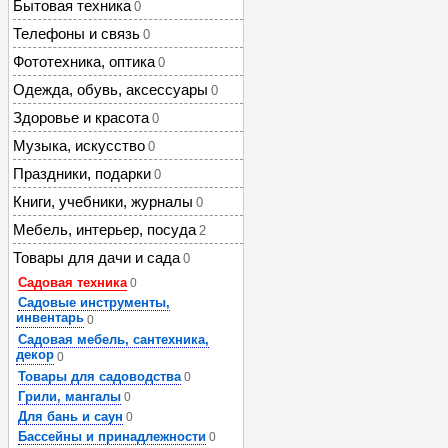
Бытовая техника
0
Телефоны и связь
0
Фототехника, оптика
0
Одежда, обувь, аксессуары
0
Здоровье и красота
0
Музыка, искусство
0
Праздники, подарки
0
Книги, учебники, журналы
0
Мебель, интерьер, посуда
2
Товары для дачи и сада
0
Садовая техника
0
Садовые инструменты,
инвентарь
0
Садовая мебель, сантехника,
декор
0
Товары для садоводства
0
Грили, мангалы
0
Для бань и саун
0
Бассейны и принадлежности
0