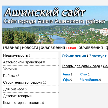
главная
новости
объявления
объявления
новая
|
|
|
|
Недвижимость
3
Объявления
/
Златоуст
Автомобили, транспорт
0
Товары для дачи и сада
/
Са
Услуги
0
Аша
Сим
3
1
Работа
43
Уфа
Челябинск
0
0
Строительство, ремонт
10
Для бизнеса
6
Детские товары
0
Компьютерная техника
0