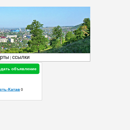
арты
ссылки
|
дать объявление
сть-Катав
0