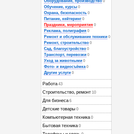
Оборудование, производство
0
Обучение, курсы
0
Охрана, безопасность
0
Питание, кейтеринг
0
Праздники, мероприятия
0
Реклама, полиграфия
0
Ремонт и обслуживание техники
0
Ремонт, строительство
0
Сад, благоустройство
0
Транспорт, перевозки
0
Уход за животными
0
Фото- и видеосъёмка
0
Другие услуги
0
Работа
43
Строительство, ремонт
10
Для бизнеса
6
Детские товары
0
Компьютерная техника
0
Бытовая техника
0
Телефоны и связь