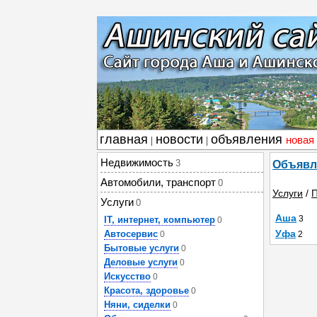
главная
новости
объявления
новая
|
|
Недвижимость
3
Объявл
Автомобили, транспорт
0
Услуги
/
П
Услуги
0
Аша
3
IT, интернет, компьютер
0
Уфа
Автосервис
0
2
Бытовые услуги
0
Деловые услуги
0
Искусство
0
Красота, здоровье
0
Няни, сиделки
0