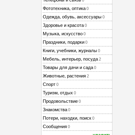
0
Фототехника, оптика
0
Одежда, обувь, аксессуары
0
Здоровье и красота
0
Музыка, искусство
0
Праздники, подарки
0
Книги, учебники, журналы
0
Мебель, интерьер, посуда
2
Товары для дачи и сада
0
Животные, растения
2
Спорт
0
Туризм, отдых
0
Продовольствие
0
Знакомства
0
Потери, находки, поиск
0
Сообщения
0
удалить