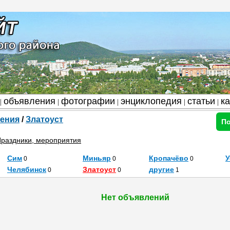
объявления
фотографии
энциклопедия
статьи
к
|
|
|
|
|
ения
/
Златоуст
По
раздники, мероприятия
Сим
Миньяр
Кропачёво
У
0
0
0
Челябинск
Златоуст
другие
0
0
1
Нет объявлений