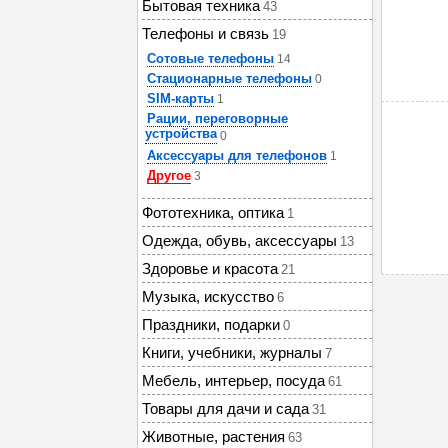
Бытовая техника
43
Телефоны и связь
19
Сотовые телефоны
14
Стационарные телефоны
0
SIM-карты
1
Рации, переговорные
устройства
0
Аксессуары для телефонов
1
Другое
3
Фототехника, оптика
1
Одежда, обувь, аксессуары
13
Здоровье и красота
21
Музыка, искусство
6
Праздники, подарки
0
Книги, учебники, журналы
7
Мебель, интерьер, посуда
61
Товары для дачи и сада
31
Животные, растения
63