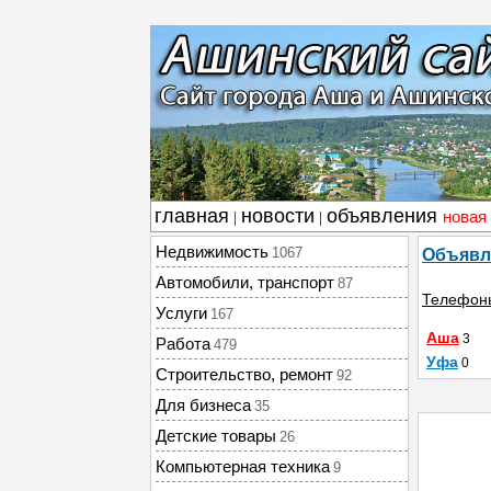
главная
новости
объявления
новая
|
|
Недвижимость
1067
Объявл
Автомобили, транспорт
87
Телефоны
Услуги
167
Аша
3
Работа
479
Уфа
0
Строительство, ремонт
92
Для бизнеса
35
Детские товары
26
Компьютерная техника
9