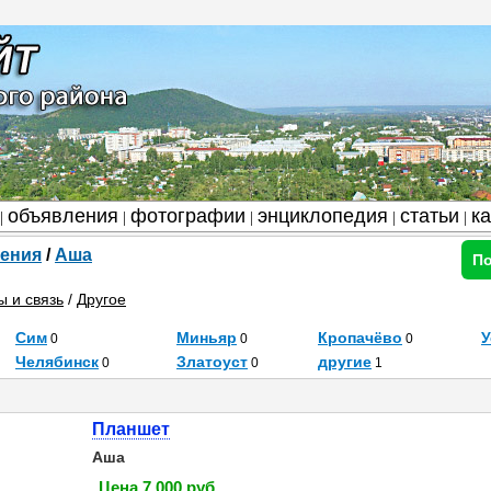
объявления
фотографии
энциклопедия
статьи
к
|
|
|
|
|
ения
/
Аша
По
 и связь
/
Другое
Сим
Миньяр
Кропачёво
У
0
0
0
Челябинск
Златоуст
другие
0
0
1
Планшет
Аша
Цена 7 000 руб.