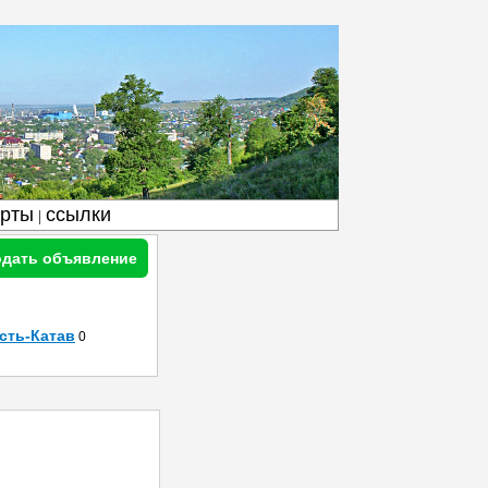
арты
ссылки
|
дать объявление
сть-Катав
0