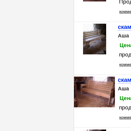
Прод
комме
скам
Аша
Цена
прод
комме
скам
Аша
Цена
прод
комме