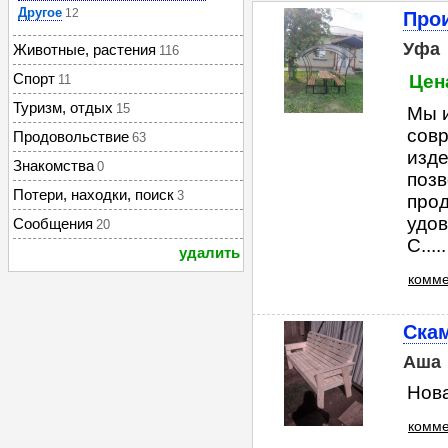
Другое
12
Про
Уфа
Животные, растения
116
Спорт
Цен
11
Туризм, отдых
15
Мы и
сов
Продовольствие
63
изде
Знакомства
0
позв
Потери, находки, поиск
3
прод
удов
Сообщения
20
С.....
удалить
комме
Скам
Аша
Нова
комме