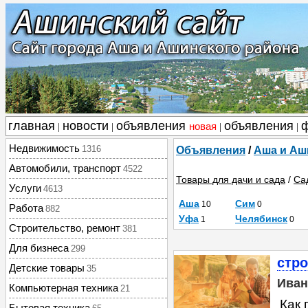
главная
новости
объявления
объявления
новая
|
|
|
|
Недвижимость
1316
Объявления
/
Аша и Аш
Автомобили, транспорт
4522
Товары для дачи и сада
/
Са
Услуги
4613
Аша
Сим
10
0
Работа
882
Уфа
Челябинск
1
0
Строительство, ремонт
381
Для бизнеса
299
стро
Детские товары
35
Иван
Компьютерная техника
21
Как 
Бытовая техника