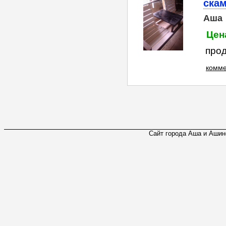
скам
Аша
Цена
прод
комме
Сайт города Аша и Ашинс