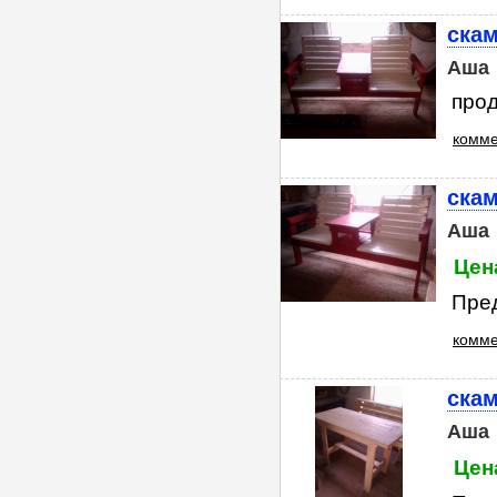
ска
Аша
прод
комме
скам
Аша
Цена
Пред
комме
скам
Аша
Цена