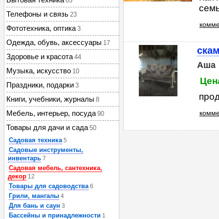
65
семь
Телефоны и связь
23
комме
Фототехника, оптика
3
Одежда, обувь, аксессуары
17
скам
Здоровье и красота
44
Аша
Музыка, искусство
10
Цена
Праздники, подарки
3
прод
Книги, учебники, журналы
8
Мебель, интерьер, посуда
комме
90
Товары для дачи и сада
50
Садовая техника
5
Садовые инструменты,
инвентарь
7
Садовая мебель, сантехника,
декор
12
Товары для садоводства
6
Грили, мангалы
4
Для бань и саун
3
Бассейны и принадлежности
1