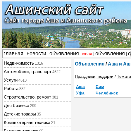
главная
новости
объявления
объявления
новая
|
|
|
|
Недвижимость
1316
Объявления
/
Аша и Аш
Автомобили, транспорт
4522
Праздники, подарки
/
Темати
Услуги
4613
Аша
Сим
Работа
882
Уфа
Челябинск
Строительство, ремонт
381
Для бизнеса
299
Детские товары
35
Компьютерная техника
21
Бытовая техника