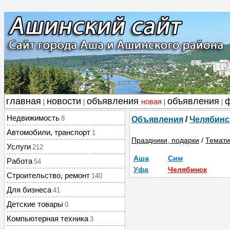
главная
новости
объявления
объявления
новая
|
|
|
|
Недвижимость
8
Объявления
/
Челябинс
Автомобили, транспорт
1
Праздники, подарки
/
Темати
Услуги
212
Аша
Сим
Работа
54
Уфа
Челябинск
Строительство, ремонт
140
Для бизнеса
41
Детские товары
0
Компьютерная техника
3