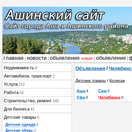
главная
новости
объявления
объявления
новая
|
|
|
|
Недвижимость
8
Объявления
/
Челябинс
Автомобили, транспорт
1
Детские товары
/
Коляски
Услуги
212
Аша
Сим
4
3
Работа
54
Уфа
Челябинск
0
0
Строительство, ремонт
140
Для бизнеса
41
Детские товары
0
Детская одежда
0
Детская обувь
0