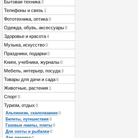
Бытовая техника
3
Телефоны и связь
1
Фототехника, оптика
0
Одежда, обувь, аксессуары
0
Здоровье и красота
4
Музыка, искусство
0
Праздники, подарки
0
Книги, учебники, журналы
0
Мебель, интерьер, посуда
3
Товары для дачи и сада
6
Животные, растения
1
Спорт
0
Туризм, отдых
0
Альпинизм, скалолазание
0
Билеты, путешествия
0
Газовые лампы, плиты
0
Для охоты и рыбалки
0
Для пикника
0