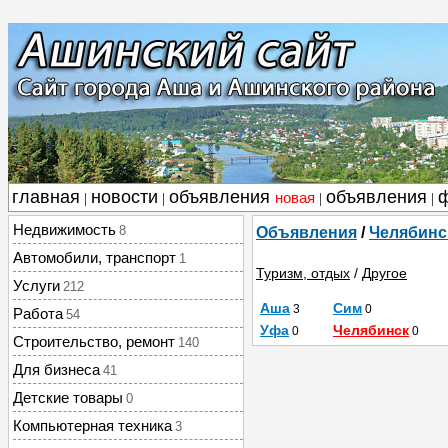
главная
новости
объявления
объявления
новая
|
|
|
|
Недвижимость
8
Объявления
/
Челябинс
Автомобили, транспорт
1
Туризм, отдых
/
Другое
Услуги
212
Аша
Сим
3
0
Работа
54
Уфа
Челябинск
0
0
Строительство, ремонт
140
Для бизнеса
41
Детские товары
0
Компьютерная техника
3