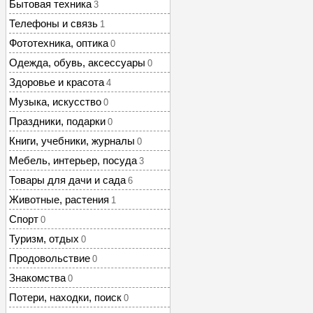
Бытовая техника
3
Телефоны и связь
1
Фототехника, оптика
0
Одежда, обувь, аксессуары
0
Здоровье и красота
4
Музыка, искусство
0
Праздники, подарки
0
Книги, учебники, журналы
0
Мебель, интерьер, посуда
3
Товары для дачи и сада
6
Животные, растения
1
Спорт
0
Туризм, отдых
0
Продовольствие
0
Знакомства
0
Потери, находки, поиск
0