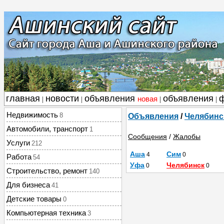
главная
новости
объявления
объявления
новая
|
|
|
|
Недвижимость
8
Объявления
/
Челябинс
Автомобили, транспорт
1
Сообщения
/
Жалобы
Услуги
212
Аша
Сим
4
0
Работа
54
Уфа
Челябинск
0
0
Строительство, ремонт
140
Для бизнеса
41
Детские товары
0
Компьютерная техника
3