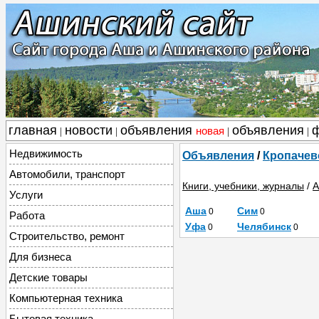
главная
новости
объявления
объявления
новая
|
|
|
|
Недвижимость
Объявления
/
Кропачев
Автомобили, транспорт
Книги, учебники, журналы
/
А
Услуги
Аша
Сим
0
0
Работа
Уфа
Челябинск
0
0
Строительство, ремонт
Для бизнеса
Детские товары
Компьютерная техника
Бытовая техника