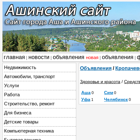
главная
новости
объявления
объявления
новая
|
|
|
|
Недвижимость
Объявления
/
Кропачев
Автомобили, транспорт
Здоровье и красота
/
Средст
Услуги
Аша
Сим
0
0
Работа
Уфа
Челябинск
1
0
Строительство, ремонт
Для бизнеса
Детские товары
Компьютерная техника
Бытовая техника