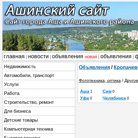
главная
новости
объявления
объявления
новая
|
|
|
|
Недвижимость
Объявления
/
Кропачев
Автомобили, транспорт
Фототехника, оптика
/
Друго
Услуги
Аша
Сим
1
0
Работа
Уфа
Челябинск
0
0
Строительство, ремонт
Для бизнеса
Детские товары
Компьютерная техника
Бытовая техника